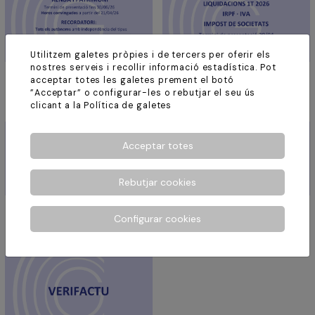
Utilitzem galetes pròpies i de tercers per oferir els
nostres serveis i recollir informació estadística. Pot
09.04.2026
30.03.2026
acceptar totes les galetes prement el botó
Renda 2025
Liquidacions 1T
”Acceptar” o configurar-les o rebutjar el seu ús
clicant a la
Política de galetes
Acceptar totes
Rebutjar cookies
23.03.2026
03.12.2025
Configurar cookies
Registre Retributiu
Pròrroga Verifactu