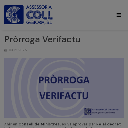
Pròrroga Verifactu
03.12.2025
Ahir en
Consell de Ministres
, es va aprovar per
Reial decret