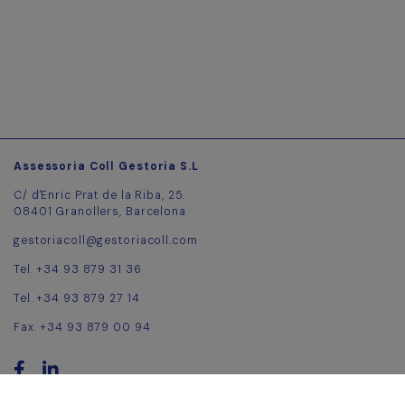
Assessoria Coll Gestoria S.L
C/ d'Enric Prat de la Riba, 25.
08401 Granollers, Barcelona
gestoriacoll@gestoriacoll.com
Tel. +34 93 879 31 36
Tel. +34 93 879 27 14
Fax. +34 93 879 00 94