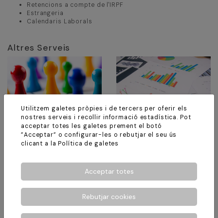
Retencions a compte de l'IRPF
Estrangeria
Calendaris Laborals
Altres Serveis
Utilitzem galetes pròpies i de tercers per oferir els
nostres serveis i recollir informació estadística. Pot
acceptar totes les galetes prement el botó
Àrea Laboral i Social
Àrea Fiscal i
”Acceptar” o configurar-les o rebutjar el seu ús
Comptable
clicant a la
Política de galetes
Oferim un precís i estricte
estudi, confecció i
L'assessorem per
tramitació de tots els
rendibilitzar la seva gestió.
Acceptar totes
documents.
Rebutjar cookies