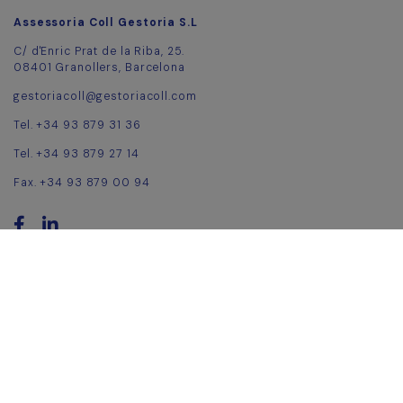
Assessoria Coll Gestoria S.L
C/ d'Enric Prat de la Riba, 25.
08401 Granollers, Barcelona
gestoriacoll@gestoriacoll.com
Tel. +34 93 879 31 36
Tel. +34 93 879 27 14
Fax. +34 93 879 00 94
Condicions legals i ús
Política de galetes
Accessibilitat
Canal de denúncies
Manual de Canal de denúncies