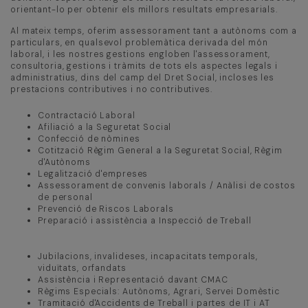
orientant-lo per obtenir els millors resultats empresarials.
Al mateix temps, oferim assessorament tant a autònoms com a
particulars, en qualsevol problemàtica derivada del món
laboral, i les nostres gestions engloben l'assessorament,
consultoria, gestions i tràmits de tots els aspectes legals i
administratius, dins del camp del Dret Social, incloses les
prestacions contributives i no contributives.
Contractació Laboral
Afiliació a la Seguretat Social
Confecció de nòmines
Cotització Règim General a la Seguretat Social, Règim
d'Autònoms
Legalització d'empreses
Assessorament de convenis laborals / Anàlisi de costos
de personal
Prevenció de Riscos Laborals
Preparació i assistència a Inspecció de Treball
Jubilacions, invalideses, incapacitats temporals,
viduïtats, orfandats
Assistència i Representació davant CMAC
Règims Especials: Autònoms, Agrari, Servei Domèstic
Tramitació d'Accidents de Treball i partes de IT i AT