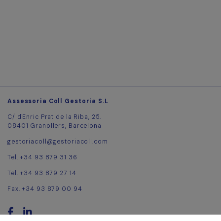
Assessoria Coll Gestoria S.L
C/ d'Enric Prat de la Riba, 25.
08401 Granollers, Barcelona
gestoriacoll@gestoriacoll.com
Tel. +34 93 879 31 36
Tel. +34 93 879 27 14
Fax. +34 93 879 00 94