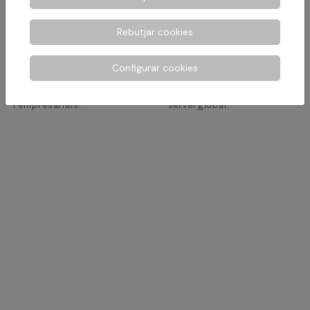
Rebutjar cookies
Àrea Jurídica
Altres Serveis
Configurar cookies
Donem resposta a
Interactuant amb altres
problemàtiques particulars
col·lectius per donar un
i empresarials.
servei global.