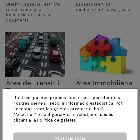
Oferim un precís i estricte
L'assessorem per
estudi, confecció i
rendibilitzar la seva gestió.
tramitació de tots els
documents.
Àrea de Trànsit i
Àrea Immobiliària
Transport
Despreocupis del dia a dia
del seu immoble.
Utilitzem galetes pròpies i de tercers per oferir els
Resolem la seva gestió de
nostres serveis i recollir informació estadística. Pot
forma ràpida i eficient.
acceptar totes les galetes prement el botó
”Acceptar” o configurar-les o rebutjar el seu ús
clicant a la
Política de galetes
Acceptar totes